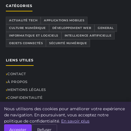
CATÉGORIES
ACTUALITÉ TECH
APPLICATIONS MOBILES
CULTURE NUMÉRIQUE
DÉVELOPPEMENT WEB
GENERAL
INFORMATIQUE ET LOGICIELS
INTELLIGENCE ARTIFICIELLE
OBJETS CONNECTÉS
SÉCURITÉ NUMÉRIQUE
LIENS UTILES
CONTACT
À PROPOS
MENTIONS LÉGALES
CONFIDENTIALITÉ
PLAN DU SITE
Nous utilisons des cookies pour améliorer votre expérience
de navigation. En poursuivant, vous acceptez notre
politique de confidentialité.
En savoir plus
Accepter
Refuser
© 2026 Seo Junkies. Tous droits réservés