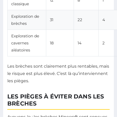
12
8
1
classique
Exploration de
31
22
4
brèches
Exploration de
cavernes
18
14
2
aléatoires
Les brèches sont clairement plus rentables, mais
le risque est plus élevé. C’est là qu’interviennent
les pièges.
LES PIÈGES À ÉVITER DANS LES
BRÈCHES
Avouons-le : les brèches Minecraft sont conçues