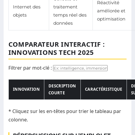
Réactivité
Internet des
traitement
améliorée et
objets
temps réel des
optimisation
données
COMPARATEUR INTERACTIF :
INNOVATIONS TECH 2025
Filtrer par mot-clé :
DESCRIPTION
D
INNOVATION
CARACTÉRISTIQUE
COURTE
S
Tableau comparatif des innovations technologiques prévues
* Cliquez sur les en-têtes pour trier le tableau par
colonne.