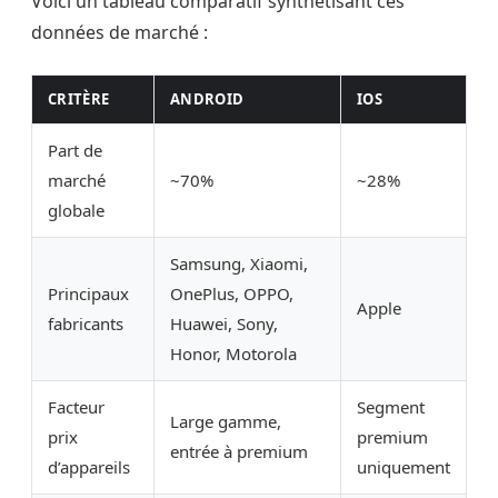
Voici un tableau comparatif synthétisant ces
données de marché :
CRITÈRE
ANDROID
IOS
Part de
marché
~70%
~28%
globale
Samsung, Xiaomi,
Principaux
OnePlus, OPPO,
Apple
fabricants
Huawei, Sony,
Honor, Motorola
Facteur
Segment
Large gamme,
prix
premium
entrée à premium
d’appareils
uniquement