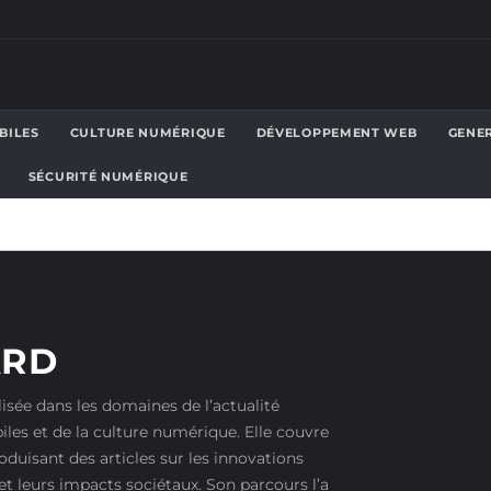
BILES
CULTURE NUMÉRIQUE
DÉVELOPPEMENT WEB
GENE
SÉCURITÉ NUMÉRIQUE
ARD
lisée dans les domaines de l’actualité
les et de la culture numérique. Elle couvre
roduisant des articles sur les innovations
 et leurs impacts sociétaux. Son parcours l’a