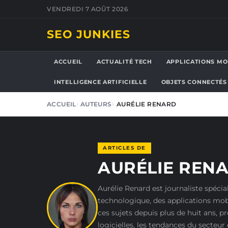
VENDREDI 7 AOÛT 2026
SEO JUNKIES
ACCUEIL
ACTUALITÉ TECH
APPLICATIONS MO
INTELLIGENCE ARTIFICIELLE
OBJETS CONNECTÉS
ACCUEIL
AUTEURS
AURÉLIE RENARD
ARTICLES DE
AURÉLIE REN
Aurélie Renard est journaliste spécia
technologique, des applications mobi
ces sujets depuis plus de huit ans, p
logicielles, les tendances du secteur