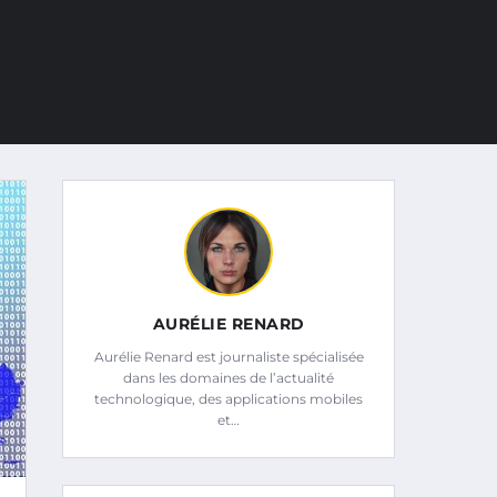
AURÉLIE RENARD
Aurélie Renard est journaliste spécialisée
dans les domaines de l’actualité
technologique, des applications mobiles
et…